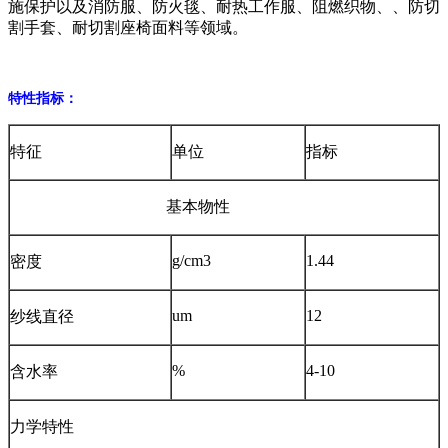
施保护以及消防服、防火毯、耐热工作服、阻燃织物、、防切
割手套、耐切割座椅面料等领域。
特性指标：
特征
单位
指标
基本物性
g/cm3
1.44
密度
um
12
纱线直径
%
4-10
含水率
力学特性