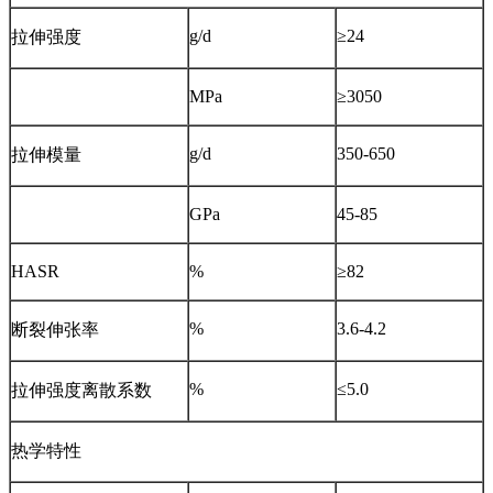
g/d
≥24
拉伸强度
MPa
≥3050
g/d
350-650
拉伸模量
GPa
45-85
HASR
%
≥82
%
3.6-4.2
断裂伸张率
%
≤5.0
拉伸强度离散系数
热学特性