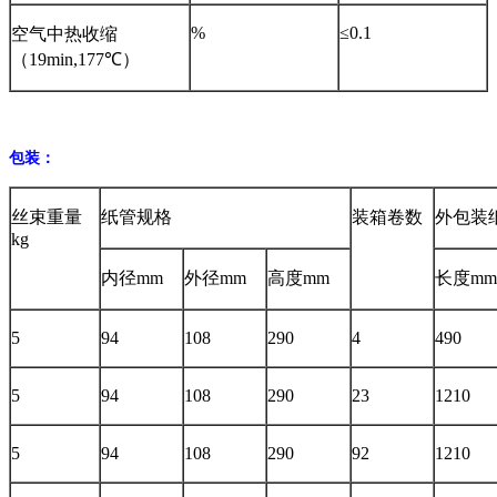
%
≤0.1
空气中热收缩
（19min,177℃）
包装：
丝束重量
纸管规格
装箱卷数
外包装
kg
内径mm
外径mm
高度mm
长度mm
5
94
108
290
4
490
5
94
108
290
23
1210
5
94
108
290
92
1210