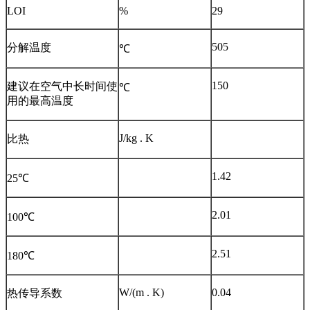
LOI
%
29
505
分解温度
℃
150
建议在空气中长时间使
℃
用的最高温度
J/kg . K
比热
1.42
25℃
2.01
100℃
2.51
180℃
W/(m . K)
0.04
热传导系数